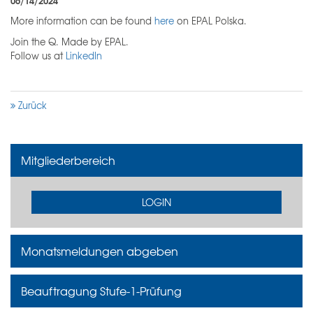
More information can be found
here
on EPAL Polska.
Join the Q. Made by EPAL.
Follow us at
LinkedIn
Zurück
Mitgliederbereich
LOGIN
Monatsmeldungen abgeben
Beauftragung Stufe-1-Prüfung