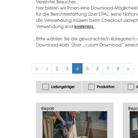
Verehrter Besucher,
hier bieten wir Ihnen eine Download-Möglichkeit
für die Berichterstattung über EPAL, seine Nat
die Verwendung müssen beim Checkout akzept
kostenlos.
Verwendung sind
Bitte wählen Sie die gewünschte/n Kategorie/n 
Download-Korb. Über „>>zum Download“ erreich
<
1
2
3
4
5
6
7
8
>
Ladungsträger
Produktion
Repair
Repa