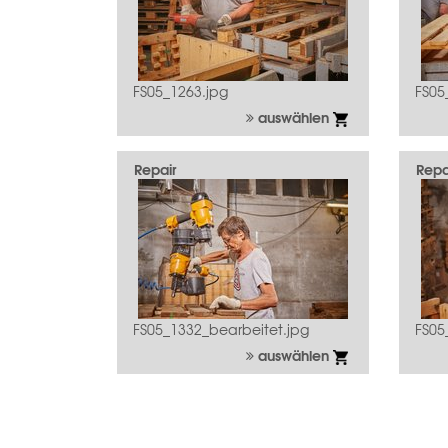
FS05_1263.jpg
FS05
auswählen
Repair
Repa
FS05_1332_bearbeitet.jpg
FS05
auswählen