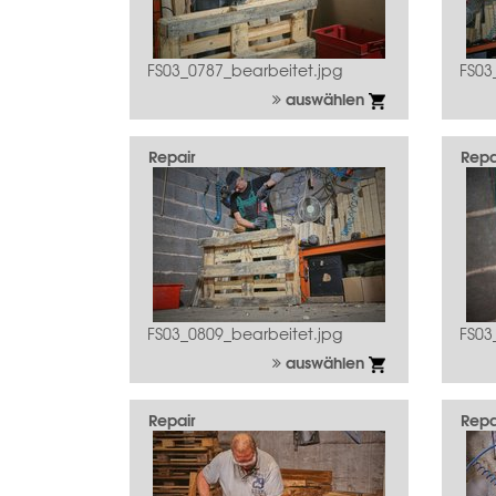
FS03_0787_bearbeitet.jpg
FS03
auswählen
Repair
Repa
FS03_0809_bearbeitet.jpg
FS03
auswählen
Repair
Repa