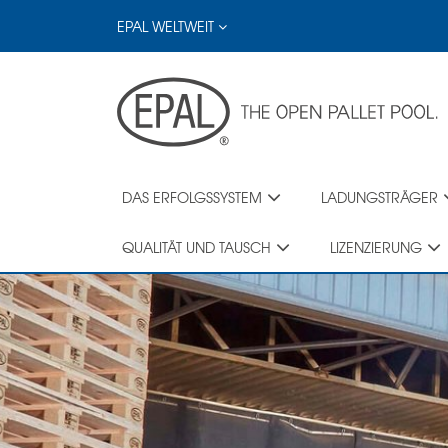
Skip
EPAL WELTWEIT
to
main
content
DAS ERFOLGSSYSTEM
LADUNGSTRÄGER
QUALITÄT UND TAUSCH
LIZENZIERUNG