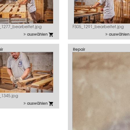
_1277_bearbeitet.jpg
FS05_1291_bearbeitet.jpg
auswählen
auswähle
ir
Repair
_1345.jpg
auswählen