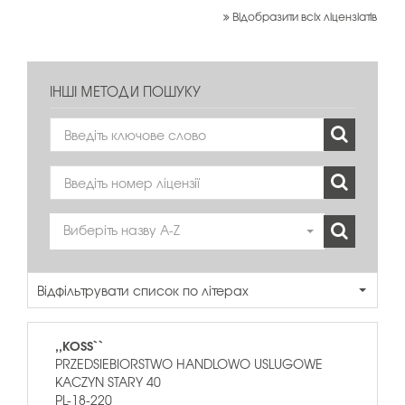
Відобразити всіх ліцензіатів
ІНШІ МЕТОДИ ПОШУКУ
Виберіть назву A-Z
Відфільтрувати список по літерах
,,KOSS``
PRZEDSIEBIORSTWO HANDLOWO USLUGOWE
KACZYN STARY 40
PL-18-220