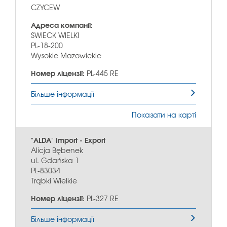
CZYCEW
Адреса компанії:
SWIECK WIELKI
PL-18-200
Wysokie Mazowiekie
Номер ліцензії:
PL-445 RE
Більше інформації
Показати на карті
"ALDA" Import - Export
Alicja Bębenek
ul. Gdańska 1
PL-83034
Trąbki Wielkie
Номер ліцензії:
PL-327 RE
Більше інформації