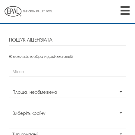
Skip
to
main
content
ПОШУК ЛІЦЕНЗІАТА
Є можливість обрати декілька опцій
Площа, необмежена
Виберіть країну
Тип компанії