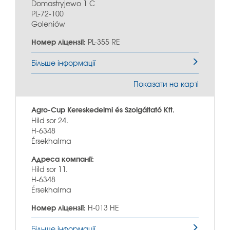
Domastryjewo 1 C
PL-72-100
Goleniów
Номер ліцензії:
PL-355 RE
Більше інформації
Показати на карті
Agro-Cup Kereskedelmi és Szolgáltató Kft.
Hild sor 24.
H-6348
Érsekhalma
Адреса компанії:
Hild sor 11.
H-6348
Érsekhalma
Номер ліцензії:
H-013 HE
Більше інформації