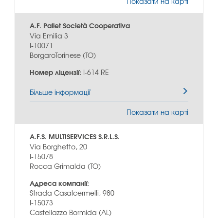
Показати на карті
A.F. Pallet Società Cooperativa
Via Emilia 3
I-10071
BorgaroTorinese (TO)
Номер ліцензії:
I-614 RE
Більше інформації
Показати на карті
A.F.S. MULTISERVICES S.R.L.S.
Via Borghetto, 20
I-15078
Rocca Grimalda (TO)
Адреса компанії:
Strada Casalcermelli, 980
I-15073
Castellazzo Bormida (AL)