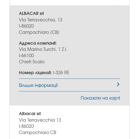
ALBACAR srl
Via Terravecchia, 13
I-86020
Campochiaro (CB)
Адреса компанії:
Via Marino Turchi, 1 Z.I.
I-66100
Chieti Scalo
Номер ліцензії:
I-326 RE
Більше інформації
Показати на карті
Albacar srl
Via Terravecchia 13
I-86020
Campochiaro CB