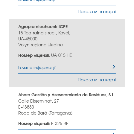
Показати на карті
Agropromtechcentr ICPE
15 Teatralna street, Kovel,
UA-45000
Volyn regione Ukraine
Номер ліцензії:
UA-015 HE
Більше інформації
Показати на карті
Ahora Gestión y Asesoramiento de Residuos, S.L.
Calle Disseminat, 27
E-43883
Roda de Bará (Tarragona)
Номер ліцензії:
E-325 RE