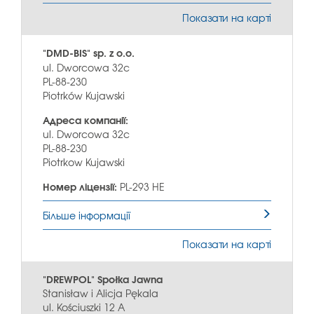
Показати на карті
"DMD-BIS" sp. z o.o.
ul. Dworcowa 32c
PL-88-230
Piotrków Kujawski
Адреса компанії:
ul. Dworcowa 32c
PL-88-230
Piotrkow Kujawski
Номер ліцензії:
PL-293 HE
Більше інформації
Показати на карті
"DREWPOL" Społka Jawna
Stanisław i Alicja Pękala
ul. Kościuszki 12 A