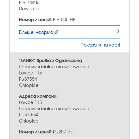
BIH-74400
Derventa
Номер ліцензії:
BIH-005 HE
Більше інформації
Показати на карті
"SANEX" Spółka z Ograniczoną
Odpowiedzialnoscią w Łowcach
Łowce 115
PL-37554
Chlopice
Адреса компанії:
Łowce 115
Odpowiedzialnoscią w Łowcach
PL-37-554
Chlopice
Номер ліцензії:
PL-207 HE