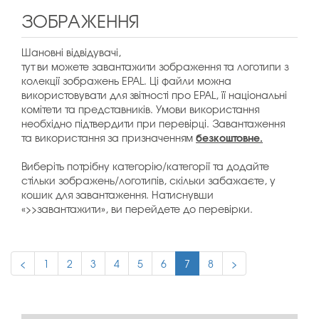
ЗОБРАЖЕННЯ
Шановні відвідувачі,
тут ви можете завантажити зображення та логотипи з
колекції зображень EPAL. Ці файли можна
використовувати для звітності про EPAL, її національні
комітети та представників. Умови використання
необхідно підтвердити при перевірці. Завантаження
безкоштовне.
та використання за призначенням
Виберіть потрібну категорію/категорії та додайте
стільки зображень/логотипів, скільки забажаєте, у
кошик для завантаження. Натиснувши
«>>завантажити», ви перейдете до перевірки.
<
1
2
3
4
5
6
7
8
>