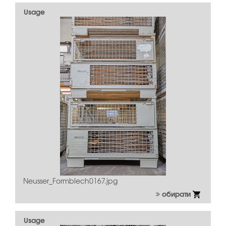
Usage
Neusser_Formblech0167.jpg
обирати
Usage